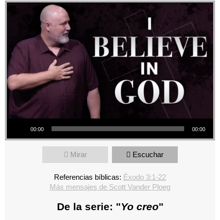
Reproductor de audio
00:00
00:00
Mirar
Escuchar
Referencias bíblicas:
Éxodo 3:1-22
Más mensajes de Scott Vander Ploeg
De la serie: "
Yo creo
"