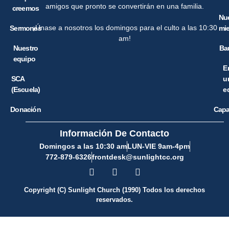
amigos que pronto se convertirán en una familia.
creemos
Nu
¡Únase a nosotros los domingos para el culto a las 10:30
Sermones
mi
am!
Nuestro
Ba
equipo
E
SCA
u
(Escuela)
e
Donación
Capa
Información De Contacto
Domingos a las 10:30 am
LUN-VIE 9am-4pm
772-879-6326
frontdesk@sunlightcc.org
Copyright (C) Sunlight Church (1990) Todos los derechos
reservados.