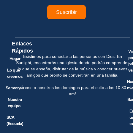
Suscribir
Enlaces
Rápidos
Vi
Existimos para conectar a las personas con Dios. En
po
Hogar
Sunlight, encontrarás una iglesia donde podrás comprender
pr
lo que se enseña, disfrutar de la música y conocer nuevos
Lo que
ve
amigos que pronto se convertirán en una familia.
creemos
Nu
¡Únase a nosotros los domingos para el culto a las 10:30
Sermones
mi
am!
Nuestro
Ba
equipo
E
SCA
u
(Escuela)
e