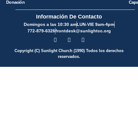
Donación
Capa
Información De Contacto
Domingos a las 10:30 am
LUN-VIE 9am-4pm
772-879-6326
frontdesk@sunlightcc.org
Copyright (C) Sunlight Church (1990) Todos los derechos
reservados.