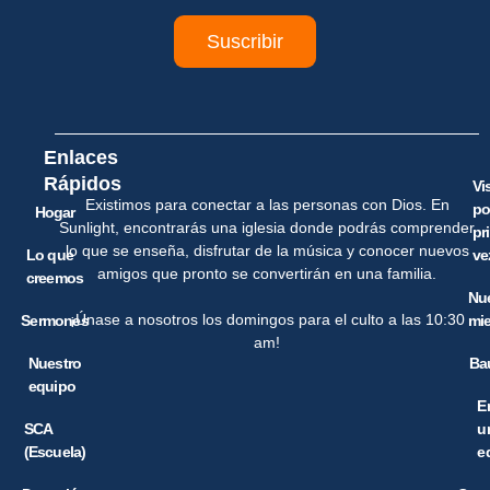
Suscribir
Enlaces
Rápidos
Vi
Existimos para conectar a las personas con Dios. En
po
Hogar
Sunlight, encontrarás una iglesia donde podrás comprender
pr
lo que se enseña, disfrutar de la música y conocer nuevos
Lo que
ve
amigos que pronto se convertirán en una familia.
creemos
Nu
¡Únase a nosotros los domingos para el culto a las 10:30
Sermones
mi
am!
Nuestro
Ba
equipo
E
SCA
u
(Escuela)
e