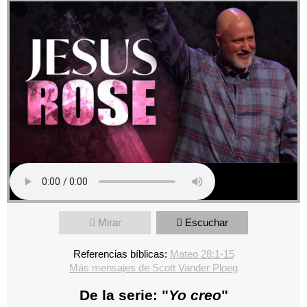
Mirar
Escuchar
Referencias bíblicas:
Mateo 28:1-15
Más mensajes de Scott Vander Ploeg
De la serie: "
Yo creo
"