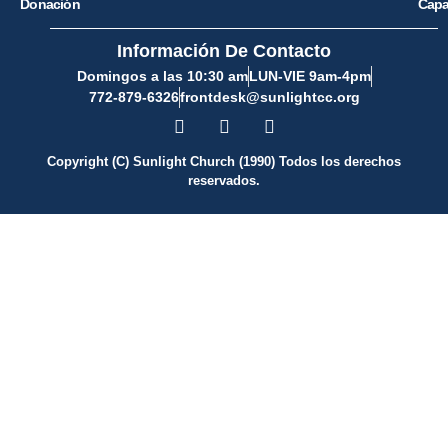
Donación
Capa
Información De Contacto
Domingos a las 10:30 am
LUN-VIE 9am-4pm
772-879-6326
frontdesk@sunlightcc.org
Copyright (C) Sunlight Church (1990) Todos los derechos
reservados.