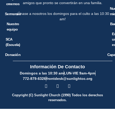
amigos que pronto se convertirán en una familia.
creemos
Nu
¡Únase a nosotros los domingos para el culto a las 10:30
Sermones
mi
am!
Nuestro
Ba
equipo
E
SCA
u
(Escuela)
e
Donación
Capa
Información De Contacto
Domingos a las 10:30 am
LUN-VIE 9am-4pm
772-879-6326
frontdesk@sunlightcc.org
Copyright (C) Sunlight Church (1990) Todos los derechos
reservados.