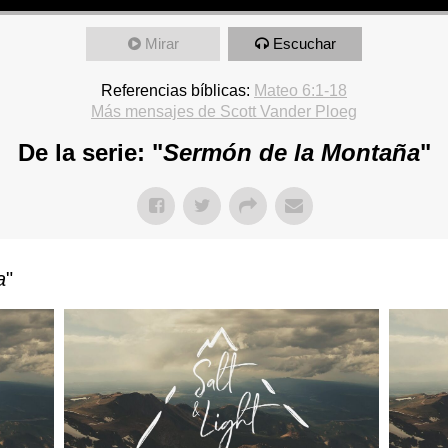
Mirar
Escuchar
Referencias bíblicas:
Mateo 6:1-18
Más mensajes de Scott Vander Ploeg
De la serie: "
Sermón de la Montaña
"
a
"