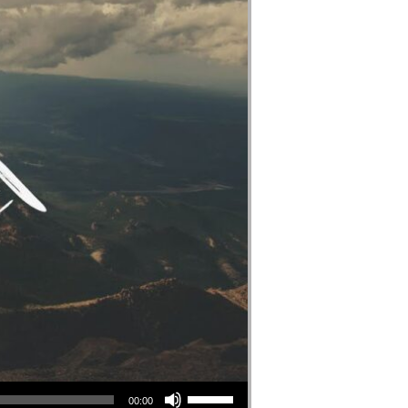
Utiliza las teclas de flecha arriba/abajo para aumentar o disminuir el volumen.
00:00