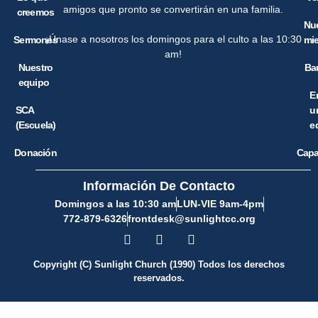
amigos que pronto se convertirán en una familia.
creemos
Nu
¡Únase a nosotros los domingos para el culto a las 10:30
Sermones
mi
am!
Nuestro
Ba
equipo
E
SCA
u
(Escuela)
e
Donación
Capa
Información De Contacto
Domingos a las 10:30 am
LUN-VIE 9am-4pm
772-879-6326
frontdesk@sunlightcc.org
Copyright (C) Sunlight Church (1990) Todos los derechos
reservados.