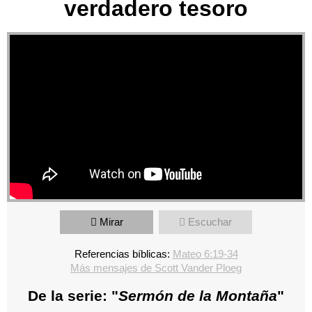
verdadero tesoro
Mirar
Escuchar
Referencias bíblicas:
Mateo 6:19-34
Más mensajes de Scott Vander Ploeg
De la serie: "
Sermón de la Montaña
"