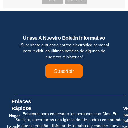
Mirar
Escuchar
Únase A Nuestro Boletín Informativo
¡Suscríbete a nuestro correo electrónico semanal
para recibir las últimas noticias de algunos de
nuestros ministerios!
Suscribir
Enlaces
Rápidos
Vi
Existimos para conectar a las personas con Dios. En
po
Hogar
Sunlight, encontrarás una iglesia donde podrás comprender
pr
lo que se enseña, disfrutar de la música y conocer nuevos
Lo que
ve