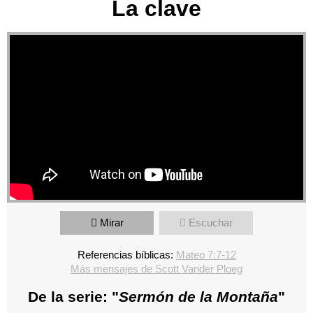
La clave
Mirar
Escuchar
Referencias bíblicas:
Mateo 7:7-12
Más mensajes de Scott Vander Ploeg
De la serie: "
Sermón de la Montaña
"