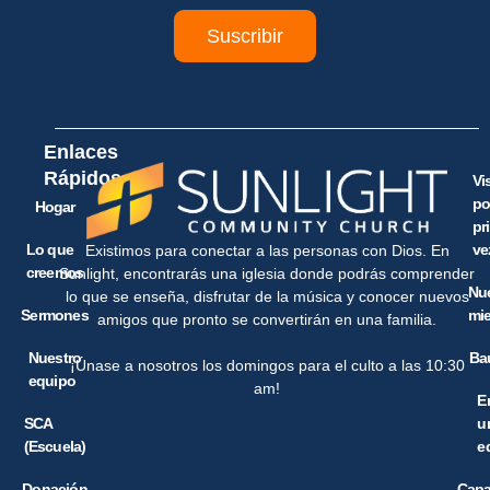
Suscribir
Enlaces
Rápidos
Vi
po
Hogar
pr
Lo que
ve
Existimos para conectar a las personas con Dios. En
creemos
Sunlight, encontrarás una iglesia donde podrás comprender
Nu
lo que se enseña, disfrutar de la música y conocer nuevos
Sermones
mi
amigos que pronto se convertirán en una familia.
Nuestro
Ba
¡Únase a nosotros los domingos para el culto a las 10:30
equipo
am!
E
SCA
u
(Escuela)
e
Donación
Capa