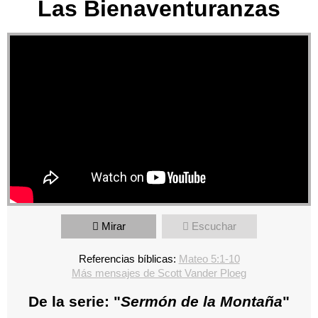
Las Bienaventuranzas
Mirar
Escuchar
Referencias bíblicas:
Mateo 5:1-10
Más mensajes de Scott Vander Ploeg
De la serie: "
Sermón de la Montaña
"