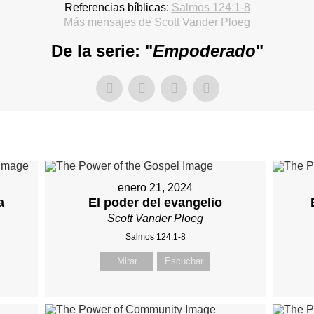
Referencias bíblicas:
Salmos 124:1-8
Más mensajes de Scott Vander Ploeg
De la serie: "
Empoderado
"
enero 21, 2024
a
El poder del evangelio
Scott Vander Ploeg
Salmos 124:1-8
Mirar
Escuchar