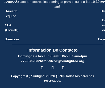
¡Únase a nosotros los domingos para el culto a las 10:30
Sermones
mi
am!
Nuestro
Ba
equipo
E
SCA
u
(Escuela)
e
Donación
Capa
Información De Contacto
Domingos a las 10:30 am
LUN-VIE 9am-4pm
772-879-6326
frontdesk@sunlightcc.org
Copyright (C) Sunlight Church (1990) Todos los derechos
reservados.