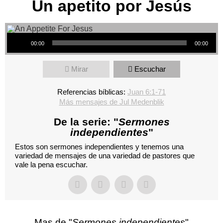
Un apetito por Jesús
Reproductor de audio
00:00
00:00
Mirar
Escuchar
Referencias bíblicas:
Juan 6:1-71
Más mensajes de Jul Medenblik
De la serie: "
Sermones
independientes
"
Estos son sermones independientes y tenemos una
variedad de mensajes de una variedad de pastores que
vale la pena escuchar.
Mas de "
Sermones independientes
"