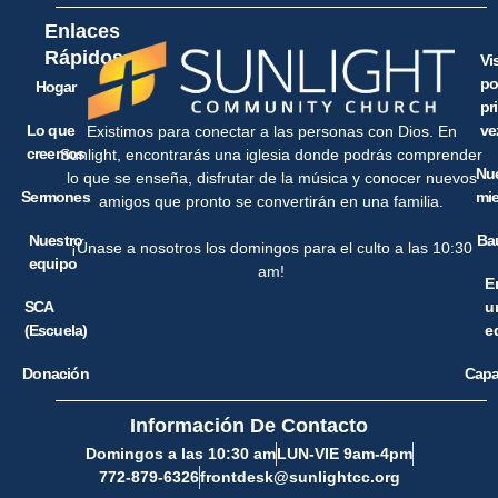
Enlaces
Rápidos
Vi
po
Hogar
pr
Lo que
ve
Existimos para conectar a las personas con Dios. En
creemos
Sunlight, encontrarás una iglesia donde podrás comprender
Nu
lo que se enseña, disfrutar de la música y conocer nuevos
Sermones
mi
amigos que pronto se convertirán en una familia.
Nuestro
Ba
¡Únase a nosotros los domingos para el culto a las 10:30
equipo
am!
E
SCA
u
(Escuela)
e
Donación
Capa
Información De Contacto
Domingos a las 10:30 am
LUN-VIE 9am-4pm
772-879-6326
frontdesk@sunlightcc.org