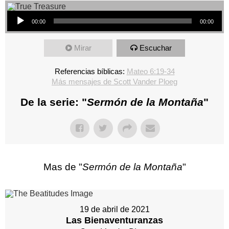
Reproductor de audio
00:00
00:00
Mirar
Escuchar
Referencias bíblicas:
Mateo 6:19-34
Más mensajes de Scott Vander Ploeg
De la serie: "
Sermón de la Montaña
"
Mas de "
Sermón de la Montaña
"
19 de abril de 2021
Las Bienaventuranzas