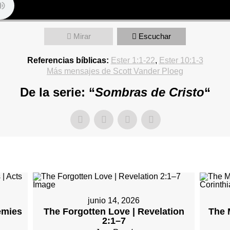
Mirar
Escuchar
Referencias bíblicas:
Ester 1:1-22
,
Ester 10:1-3
Más mensajes de Scott Vander Ploeg
De la serie: “
Sombras de Cristo
“
junio 14, 2026
emies
The Forgotten Love | Revelation
The M
2:1–7