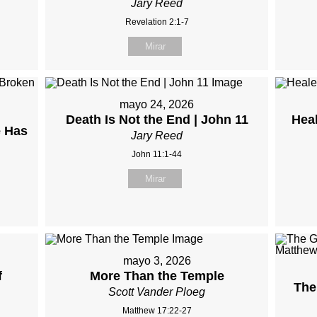
Jary Reed
Revelation 2:1-7
Mirar
mayo 24, 2026
Death Is Not the End | John 11
Hea
 Has
Jary Reed
John 11:1-44
Mirar
mayo 3, 2026
f
More Than the Temple
The
Scott Vander Ploeg
Matthew 17:22-27