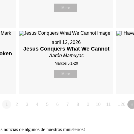
Mirar
abril 12, 2026
Jesus Conquers What We Cannot
roken
Aarón Mamuyac
Marcos 5:1-20
Mirar
1
2
3
4
5
6
7
8
9
10
11
…26
»
as noticias de algunos de nuestros ministerios!