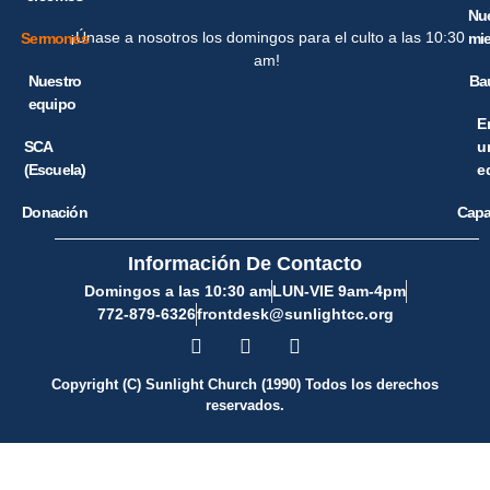
Nu
¡Únase a nosotros los domingos para el culto a las 10:30
Sermones
mi
am!
Nuestro
Ba
equipo
E
SCA
u
(Escuela)
e
Donación
Capa
Información De Contacto
Domingos a las 10:30 am
LUN-VIE 9am-4pm
772-879-6326
frontdesk@sunlightcc.org
Copyright (C) Sunlight Church (1990) Todos los derechos
reservados.