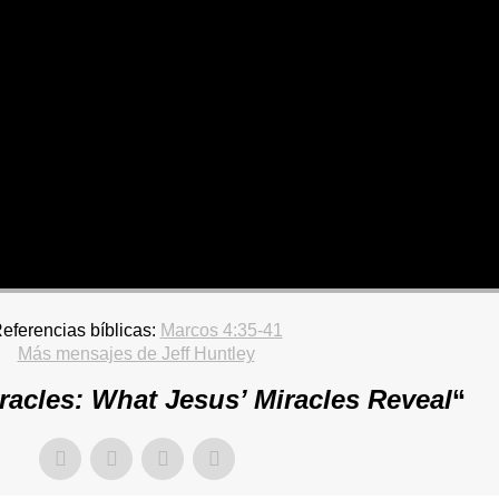
eferencias bíblicas:
Marcos 4:35-41
Más mensajes de Jeff Huntley
racles: What Jesus’ Miracles Reveal
“