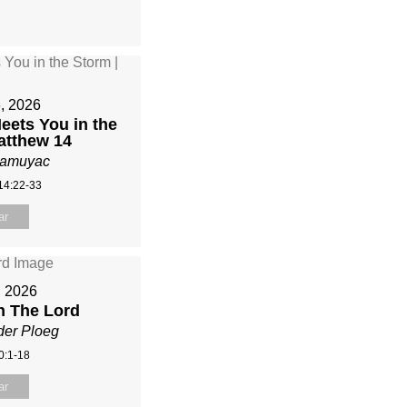
6, 2026
ets You in the
atthew 14
Mamuyac
14:22-33
ar
5, 2026
n The Lord
der Ploeg
0:1-18
ar