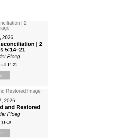
7, 2026
econciliation | 2
ns 5:14–21
der Ploeg
ns 5:14-21
ar
7, 2026
ed and Restored
der Ploeg
:11-19
ar