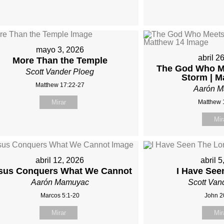
mayo 3, 2026
abril 2
More Than the Temple
The God Who Me
Scott Vander Ploeg
Storm | M
Matthew 17:22-27
Aarón 
Mirar
Matthew 
Mir
abril 12, 2026
abril 
sus Conquers What We Cannot
I Have See
Aarón Mamuyac
Scott Van
Marcos 5:1-20
John 2
Mirar
Mir