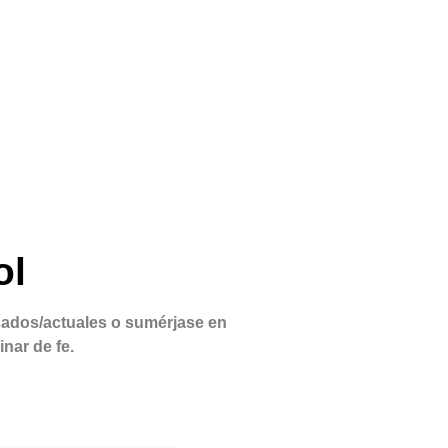
ol
sados/actuales o sumérjase en
nar de fe.