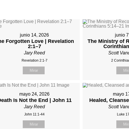
junio 14, 2026
junio 
he Forgotten Love | Revelation
The Ministry of R
2:1–7
Corinthia
Jary Reed
Scott Van
Revelation 2:1-7
2 Corinthia
Mirar
Mir
mayo 24, 2026
mayo 1
eath Is Not the End | John 11
Healed, Cleans
Jary Reed
Scott Van
John 11:1-44
Luke 17
Mirar
Mir