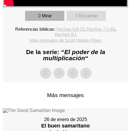
Mirar
Escuchar
Referencias bíblicas:
Hechos 6:8-15
,
Hechos 7:1-60
,
Hechos 8:1
Más mensajes de Scott Vander Ploeg
De la serie: “
El poder de la
multiplicación
“
Más mensajes
26 de enero de 2025
El buen samaritano