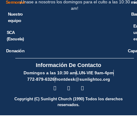
¡Únase a nosotros los domingos para el culto a las 10:30
Sermones
mi
am!
Nuestro
Ba
equipo
E
SCA
u
(Escuela)
e
Donación
Capa
Información De Contacto
Domingos a las 10:30 am
LUN-VIE 9am-4pm
772-879-6326
frontdesk@sunlightcc.org
Copyright (C) Sunlight Church (1990) Todos los derechos
reservados.