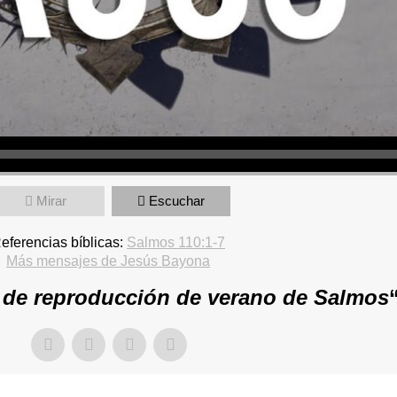
Mirar
Escuchar
eferencias bíblicas:
Salmos 110:1-7
Más mensajes de Jesús Bayona
a de reproducción de verano de Salmos