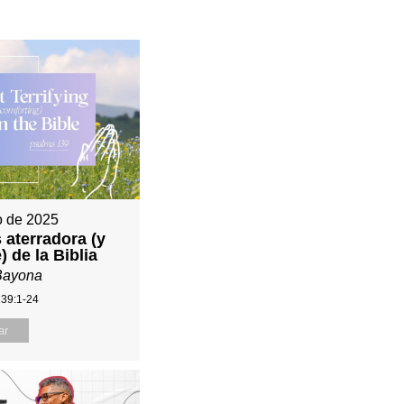
io de 2025
 aterradora (y
) de la Biblia
Bayona
139:1-24
ar