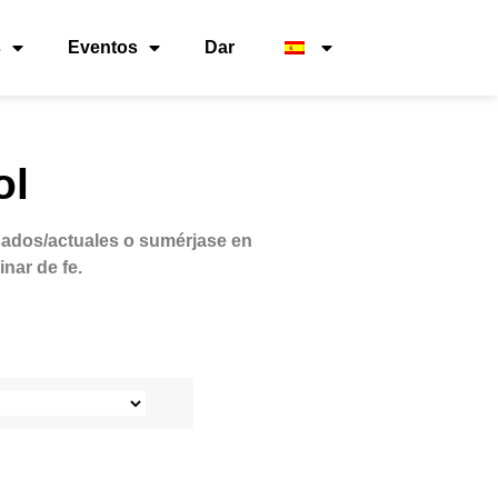
s
Eventos
Dar
ol
sados/actuales o sumérjase en
nar de fe.