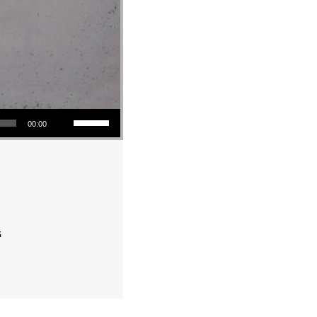
Utiliza las teclas de flecha arriba/abajo para aumentar o disminuir el volumen.
00:00
“