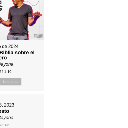
io de 2024
Biblia sobre el
ero
Bayona
24:1-10
Escuchar
 8, 2023
osto
Bayona
 3:1-6