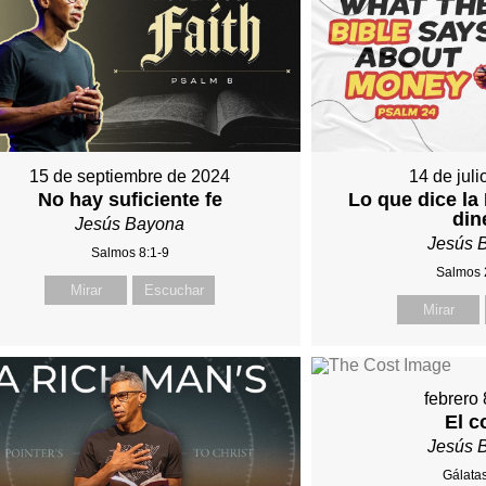
15 de septiembre de 2024
14 de jul
No hay suficiente fe
Lo que dice la 
din
Jesús Bayona
Jesús 
Salmos 8:1-9
Salmos 
Mirar
Escuchar
Mirar
febrero
El c
Jesús 
Gálatas