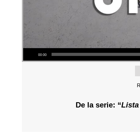
Reproductor de audio
00:00
R
De la serie: “
List