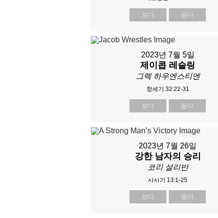
보다
듣다
2023년 7월 5일
제이콥 레슬링
그렉 하우엔스티엔
창세기 32:22-31
보다
듣다
2023년 7월 26일
강한 남자의 승리
코리 설리반
사사기 13:1-25
보다
듣다