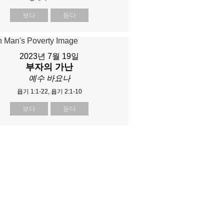
보다
듣다
2023년 7월 19일
부자의 가난
예수 바요나
욥기 1:1-22, 욥기 2:1-10
보다
듣다