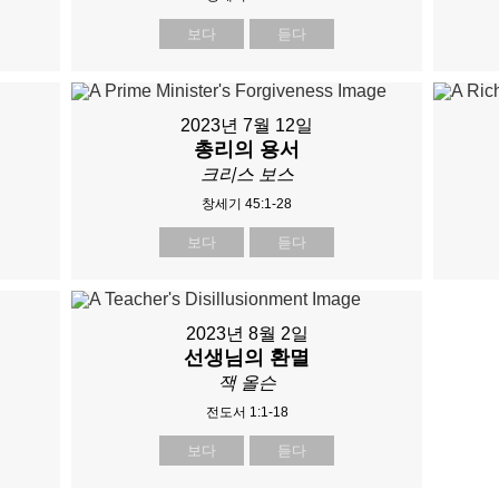
보다
듣다
2023년 7월 12일
총리의 용서
크리스 보스
창세기 45:1-28
보다
듣다
2023년 8월 2일
선생님의 환멸
잭 올슨
전도서 1:1-18
보다
듣다