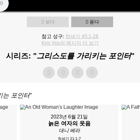
보다
듣다
참고 성구:
창세기 45:1-28
Kris Vos의 메시지 더 보기
시리즈: "
그리스도를 가리키는 포인터
"
키는 포인터
"
2023년 6월 21일
늙은 여자의 웃음
대니 베라
창세기 21:1-7