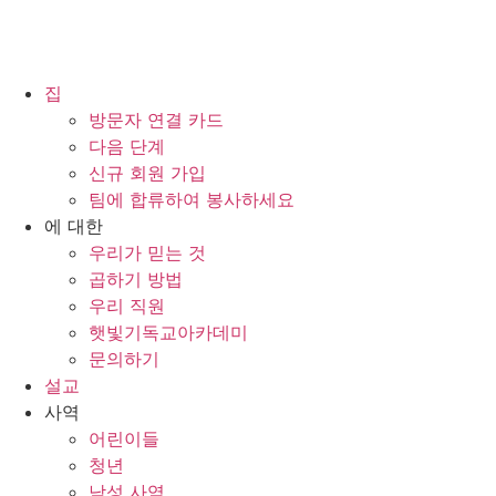
집
방문자 연결 카드
다음 단계
신규 회원 가입
팀에 합류하여 봉사하세요
에 대한
우리가 믿는 것
곱하기 방법
우리 직원
햇빛기독교아카데미
문의하기
설교
사역
어린이들
청년
남성 사역