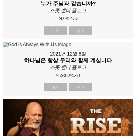
누가 주님과 같습니까?
스콧 밴더 플로그
이사야 46:6
보다
듣다
2021년 12월 8일
하나님은 항상 우리와 함께 계십니다
스콧 밴더 플로그
에스겔 34:1-31
보다
듣다