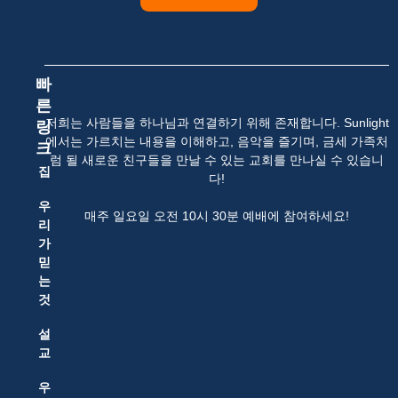
빠
른
저희는 사람들을 하나님과 연결하기 위해 존재합니다. Sunlight
링
에서는 가르치는 내용을 이해하고, 음악을 즐기며, 금세 가족처
크
럼 될 새로운 친구들을 만날 수 있는 교회를 만나실 수 있습니
집
다!
우
매주 일요일 오전 10시 30분 예배에 참여하세요!
리
가
믿
는
것
설
교
우