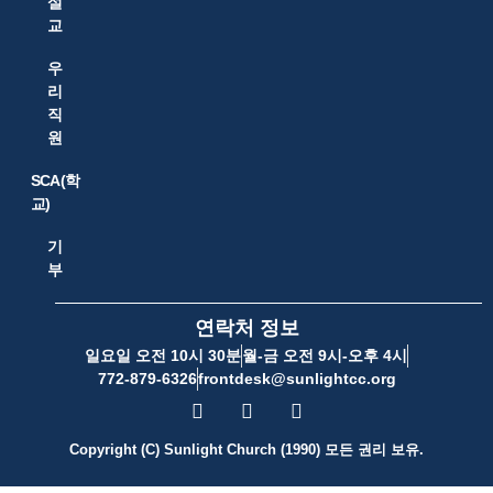
설
교
우
리
직
원
SCA(학
교)
기
부
연락처 정보
일요일 오전 10시 30분
월-금 오전 9시-오후 4시
772-879-6326
frontdesk@sunlightcc.org
Copyright (C) Sunlight Church (1990) 모든 권리 보유.