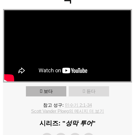
보다
듣다
참고 성구:
민수기 2:1-34
Scott Vander Ploeg의 메시지 더 보기
시리즈: "
성막 투어
"