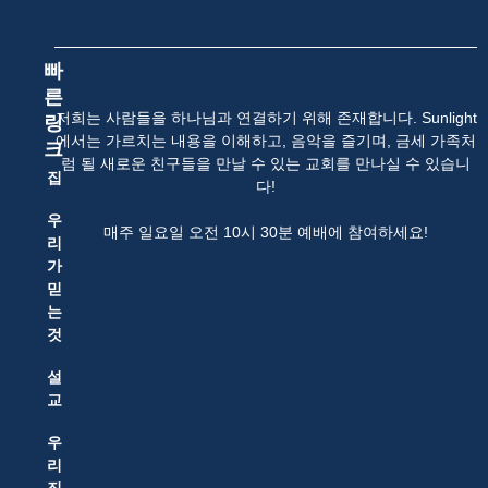
빠
른
저희는 사람들을 하나님과 연결하기 위해 존재합니다. Sunlight
링
에서는 가르치는 내용을 이해하고, 음악을 즐기며, 금세 가족처
크
럼 될 새로운 친구들을 만날 수 있는 교회를 만나실 수 있습니
집
다!
우
매주 일요일 오전 10시 30분 예배에 참여하세요!
리
가
믿
는
것
설
교
우
리
직