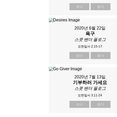
보다
듣다
2020년 6월 22일
욕구
스콧 밴더 플로그
요한일서 2:15-17
보다
듣다
2020년 7월 13일
기부하러 가세요
스콧 밴더 플로그
요한일서 3:11-24
보다
듣다