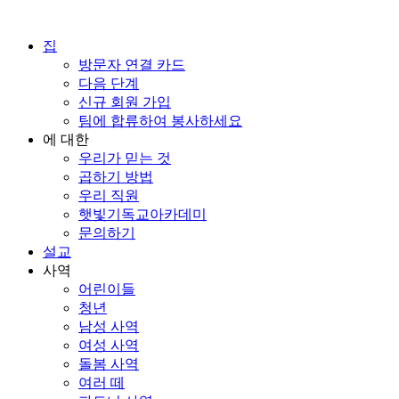
콘
텐
집
츠
방문자 연결 카드
로
다음 단계
건
신규 회원 가입
너
팀에 합류하여 봉사하세요
뛰
에 대한
기
우리가 믿는 것
곱하기 방법
우리 직원
햇빛기독교아카데미
문의하기
설교
사역
어린이들
청년
남성 사역
여성 사역
돌봄 사역
여러 떼