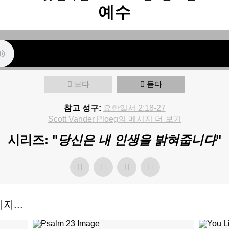
예수
보다
듣다
참고 성구:
요한일서 2:18-27
Scott Vander Ploeg의 메시지 더 보기
시리즈: "
당신은 내 인생을 밝혀줍니다
"
시지...