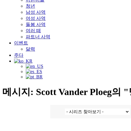
청년
남성 사역
여성 사역
돌봄 사역
여러 떼
파트너 사역
이벤트
달력
주다
메시지: Scott Vander Plo