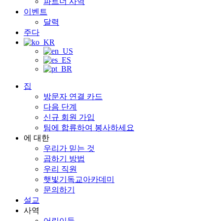
파트너 사역
이벤트
달력
주다
집
방문자 연결 카드
다음 단계
신규 회원 가입
팀에 합류하여 봉사하세요
에 대한
우리가 믿는 것
곱하기 방법
우리 직원
햇빛기독교아카데미
문의하기
설교
사역
어린이들