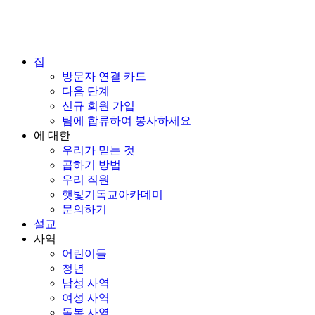
집
방문자 연결 카드
다음 단계
신규 회원 가입
팀에 합류하여 봉사하세요
에 대한
우리가 믿는 것
곱하기 방법
우리 직원
햇빛기독교아카데미
문의하기
설교
사역
어린이들
청년
남성 사역
여성 사역
돌봄 사역