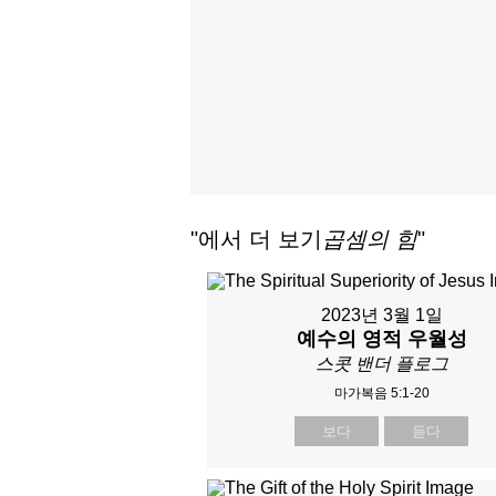
"에서 더 보기
곱셈의 힘
"
2023년 3월 1일
예수의 영적 우월성
스콧 밴더 플로그
마가복음 5:1-20
보다
듣다