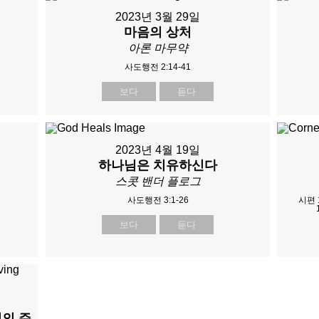
2023년 3월 29일
마음의 상처
아론 마무약
사도행전 2:14-41
보다
듣다
2023년 4월 19일
하나님은 치유하신다
스콧 밴더 플로그
사도행전 3:1-26
시편 1
보다
듣다
의 주