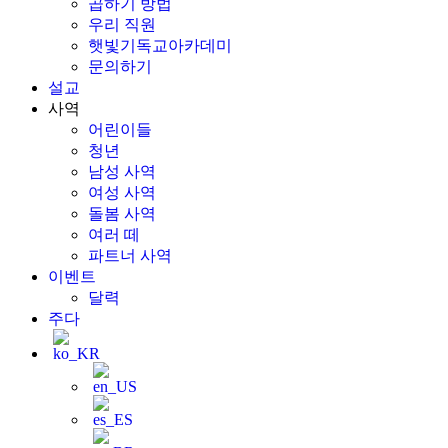
곱하기 방법
우리 직원
햇빛기독교아카데미
문의하기
설교
사역
어린이들
청년
남성 사역
여성 사역
돌봄 사역
여러 떼
파트너 사역
이벤트
달력
주다