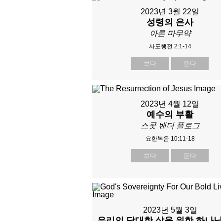
2023년 3월 22일
성령의 은사
아론 마무약
사도행전 2:1-14
보다
듣다
2023년 4월 12일
예수의 부활
스콧 밴더 플로그
요한복음 10:11-18
보다
듣다
2023년 5월 3일
우리의 담대한 삶을 위한 하나님