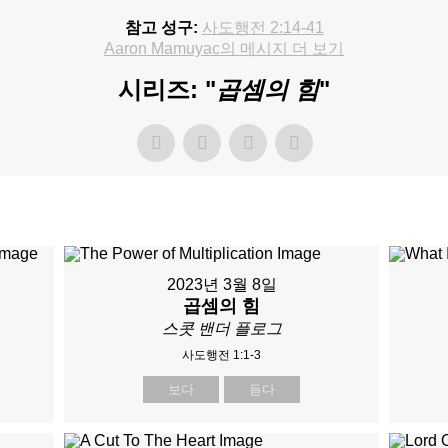
참고 성구:
사도행전 2:14-41
Aaron Mamuyac의 메시지 더 보기
시리즈: "
곱셈의 힘
"
2023년 3월 8일
곱셈의 힘
스콧 밴더 플로그
사도행전 1:1-3
보다
듣다