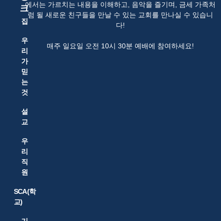
에서는 가르치는 내용을 이해하고, 음악을 즐기며, 금세 가족처
크
럼 될 새로운 친구들을 만날 수 있는 교회를 만나실 수 있습니
집
다!
우
매주 일요일 오전 10시 30분 예배에 참여하세요!
리
가
믿
는
것
설
교
우
리
직
원
SCA(학
교)
기