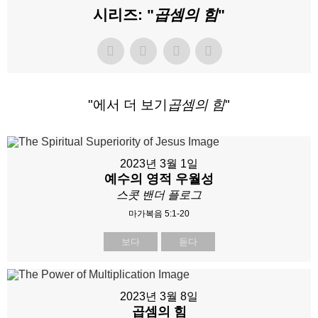
시리즈: "
곱셈의 힘
"
"에서 더 보기
곱셈의 힘
"
2023년 3월 1일
예수의 영적 우월성
스콧 밴더 플로그
마가복음 5:1-20
보다
듣다
2023년 3월 8일
곱셈의 힘