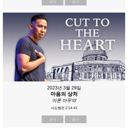
보다
듣다
2023년 3월 29일
마음의 상처
아론 마무약
사도행전 2:14-41
보다
듣다