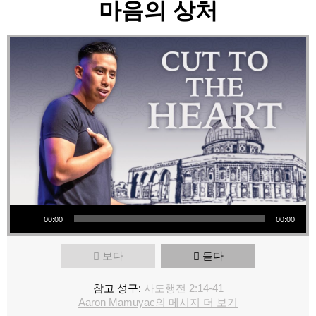
마음의 상처
오디오 플레이어
00:00
00:00
보다
듣다
참고 성구:
사도행전 2:14-41
Aaron Mamuyac의 메시지 더 보기