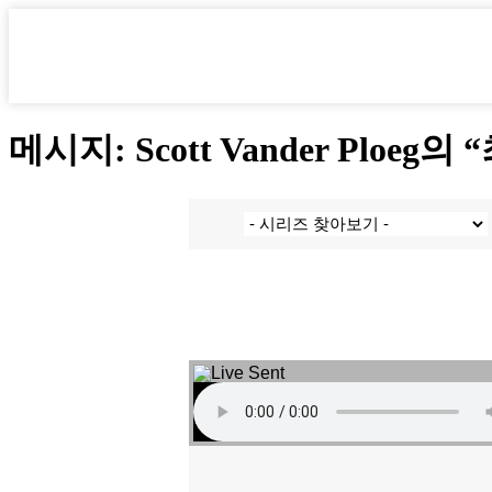
콘
텐
츠
로
건
너
메시지: Scott Vander Ploeg의
뛰
기