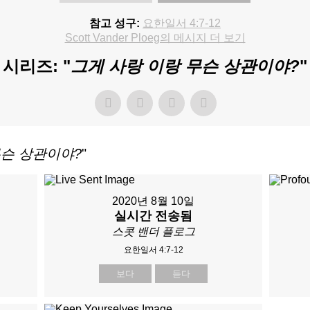
참고 성구:
요한일서 4:7-12
Scott Vander Ploeg의 메시지 더 보기
시리즈: "
그게 사랑 이랑 무슨 상관이야?
"
무슨 상관이야?
"
2020년 8월 10일
실시간 전송됨
스콧 밴더 플로그
요한일서 4:7-12
보다
듣다