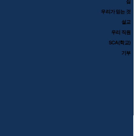
집
우리가 믿는 것
설교
우리 직원
SCA(학교)
기부