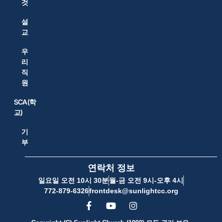
것
설
교
우
리
직
원
SCA(학
교)
기
부
연락처 정보
일요일 오전 10시 30분
월-금 오전 9시-오후 4시
772-879-6326
frontdesk@sunlightcc.org