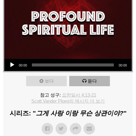
오디오 플레이어
00:00
00:00
보다
듣다
참고 성구:
요한일서 4:13-21
Scott Vander Ploeg의 메시지 더 보기
시리즈: "
그게 사랑 이랑 무슨 상관이야?
"