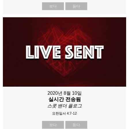
보다
듣다
2020년 8월 10일
실시간 전송됨
스콧 밴더 플로그
요한일서 4:7-12
보다
듣다