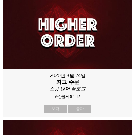
2020년 8월 24일
최고 주문
스콧 밴더 플로그
요한일서 5:1-12
보다
듣다