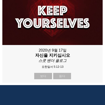
2020년 9월 17일
자신을 지키십시오
스콧 밴더 플로그
요한일서 5:12-13
보다
듣다