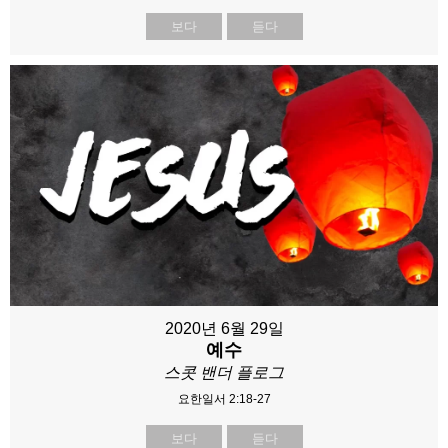
보다
듣다
2020년 6월 29일
예수
스콧 밴더 플로그
요한일서 2:18-27
보다
듣다