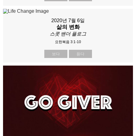
2020년 7월 6일
삶의 변화
스콧 밴더 플로그
요한복음 3:1-10
보다
듣다