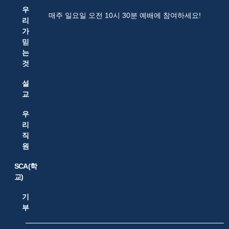
우
매주 일요일 오전 10시 30분 예배에 참여하세요!
리
가
믿
는
것
설
교
우
리
직
원
SCA(학
교)
기
부