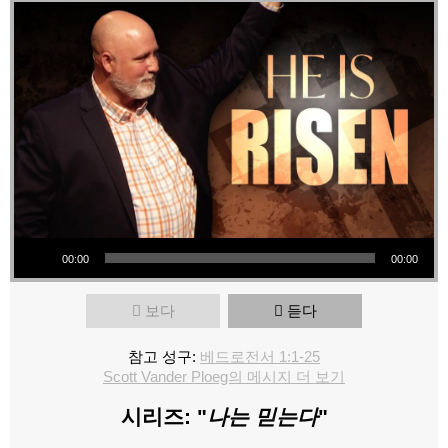
오디오 플레이어
00:00
00:00
보다
듣다
참고 성구:
베드로전서 1:1-25
Scott Vander Ploeg의 메시지 더 보기
시리즈: "
나는 믿는다
"