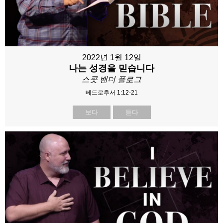
2022년 1월 12일
나는 성경을 믿습니다
스콧 밴더 플로그
베드로후서 1:12-21
보다
듣다