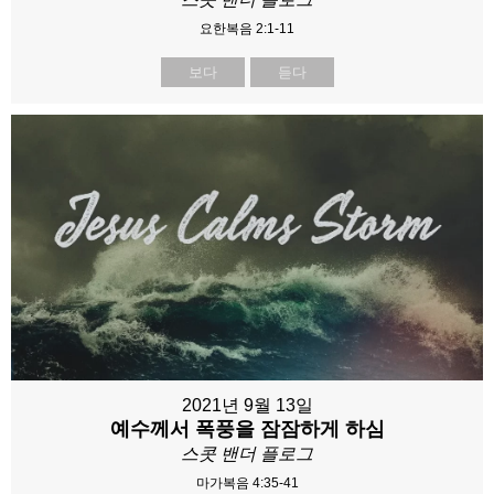
요한복음 2:1-11
보다
듣다
2021년 9월 13일
예수께서 폭풍을 잠잠하게 하심
스콧 밴더 플로그
마가복음 4:35-41