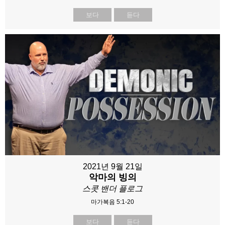
보다
듣다
2021년 9월 21일
악마의 빙의
스콧 밴더 플로그
마가복음 5:1-20
보다
듣다