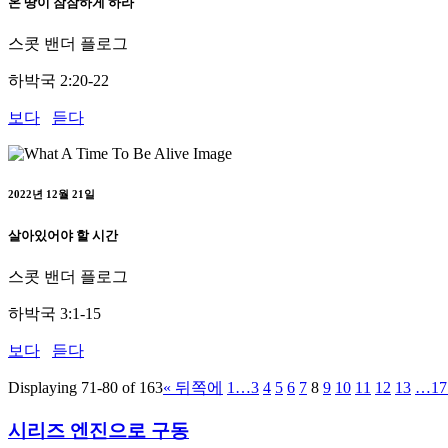
온 땅이 잠잠하게 하라
스콧 밴더 플로그
하박국 2:20-22
보다
듣다
2022년 12월 21일
살아있어야 할 시간
스콧 밴더 플로그
하박국 3:1-15
보다
듣다
Displaying 71-80 of 163
«
뒤쪽에
1…
3
4
5
6
7
8
9
10
11
12
13
…17
시리즈 엔진으로 구동