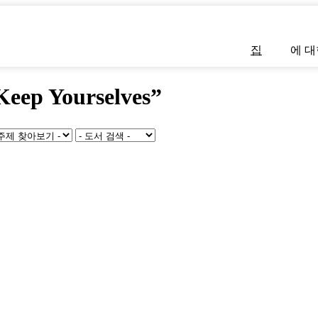
집
에 대
eep Yourselves”