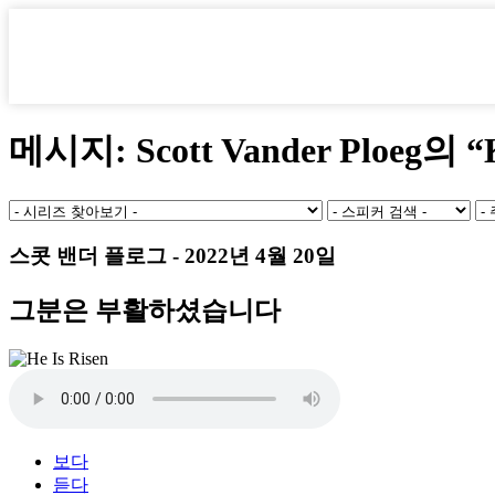
콘
텐
츠
로
건
너
메시지: Scott Vander Ploeg의 “K
뛰
기
스콧 밴더 플로그 - 2022년 4월 20일
그분은 부활하셨습니다
보다
듣다