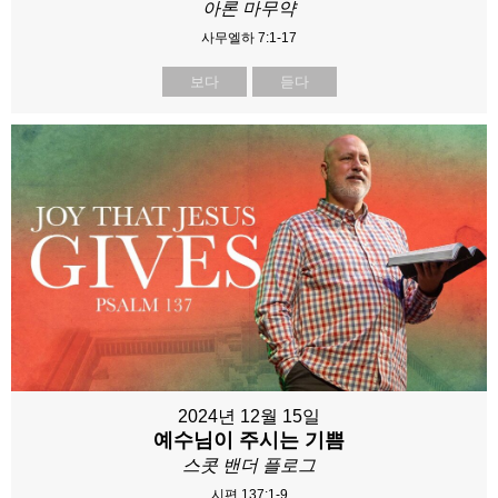
아론 마무약
사무엘하 7:1-17
보다
듣다
2024년 12월 15일
예수님이 주시는 기쁨
스콧 밴더 플로그
시편 137:1-9