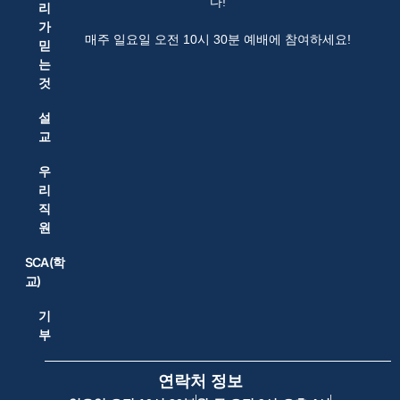
다!
리
가
매주 일요일 오전 10시 30분 예배에 참여하세요!
믿
는
것
설
교
우
리
직
원
SCA(학
교)
기
부
연락처 정보