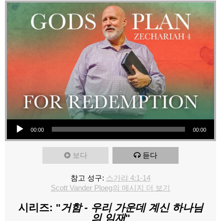
오디오 플레이어
00:00
00:00
보다
듣다
참고 성구:
스가랴 4:1-14
Scott Vander Ploeg의 메시지 더 보기
시리즈: "
거함 - 우리 가운데 계신 하나님
의 임재
"