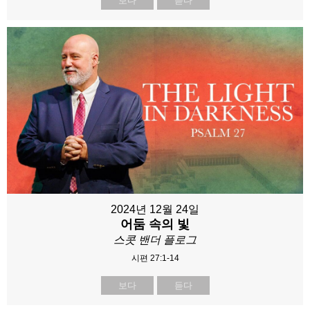
보다
듣다
2024년 12월 24일
어둠 속의 빛
스콧 밴더 플로그
시편 27:1-14
보다
듣다