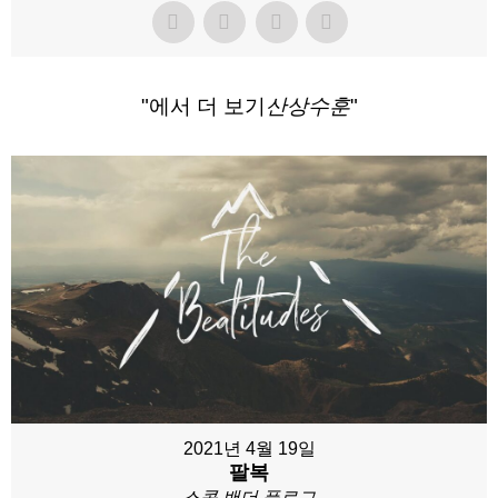
"에서 더 보기
산상수훈
"
2021년 4월 19일
팔복
스콧 밴더 플로그