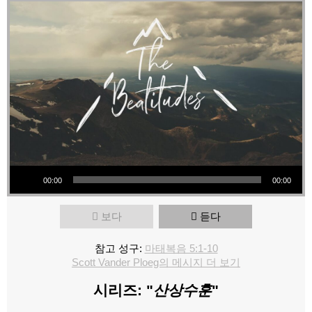
오디오 플레이어
00:00
00:00
보다
듣다
참고 성구:
마태복음 5:1-10
Scott Vander Ploeg의 메시지 더 보기
시리즈: "
산상수훈
"