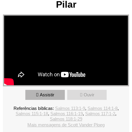
Pilar
Assistir
Ouvir
Referências bíblicas:
Salmos 113:1-9
,
Salmos 114:1-8
,
Salmos 115:1-18
,
Salmos 116:1-19
,
Salmos 117:1-2
,
Salmos 118:1-29
Mais mensagens de Scott Vander Ploeg