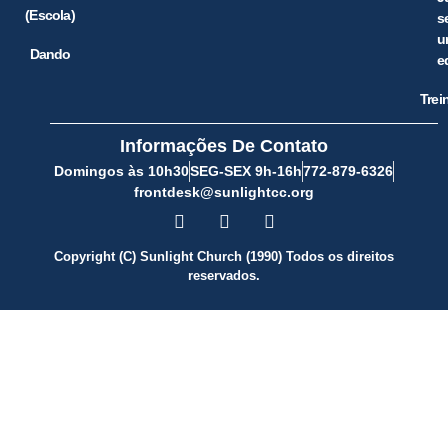
(Escola)
s
u
Dando
e
Trei
Informações De Contato
Domingos às 10h30
SEG-SEX 9h-16h
772-879-6326
frontdesk@sunlightcc.org
Copyright (C) Sunlight Church (1990) Todos os direitos
reservados.