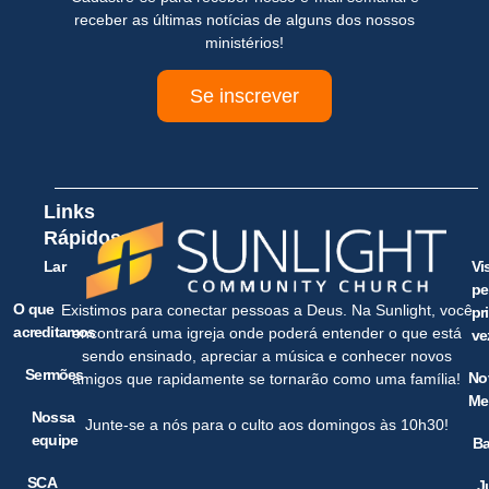
receber as últimas notícias de alguns dos nossos
ministérios!
Se inscrever
Links
Rápidos
Lar
Vi
pe
O que
Existimos para conectar pessoas a Deus. Na Sunlight, você
pr
acreditamos
encontrará uma igreja onde poderá entender o que está
ve
sendo ensinado, apreciar a música e conhecer novos
Sermões
No
amigos que rapidamente se tornarão como uma família!
Me
Nossa
Junte-se a nós para o culto aos domingos às 10h30!
equipe
Ba
SCA
J