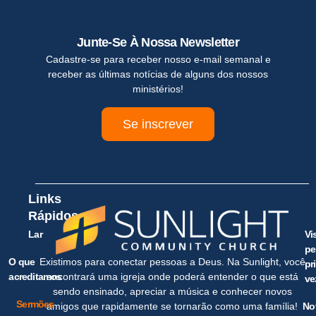
Junte-Se À Nossa Newsletter
Cadastre-se para receber nosso e-mail semanal e
receber as últimas notícias de alguns dos nossos
ministérios!
Se inscrever
Links
Rápidos
Lar
Vi
pe
O que
Existimos para conectar pessoas a Deus. Na Sunlight, você
pr
acreditamos
encontrará uma igreja onde poderá entender o que está
ve
sendo ensinado, apreciar a música e conhecer novos
Sermões
No
amigos que rapidamente se tornarão como uma família!