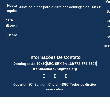
Me
Nossa
Junte-se a nós para o culto aos domingos às 10h30!
equipe
Ba
SCA
J
(Escola)
s
u
Dando
e
Trei
Informações De Contato
Domingos às 10h30
SEG-SEX 9h-16h
772-879-6326
frontdesk@sunlightcc.org
Copyright (C) Sunlight Church (1990) Todos os direitos
reservados.