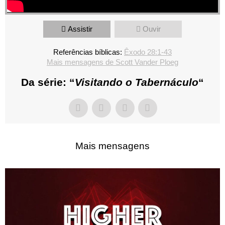
Assistir
Ouvir
Referências bíblicas:
Êxodo 28:1-43
Mais mensagens de Scott Vander Ploeg
Da série: “
Visitando o Tabernáculo
“
Mais mensagens