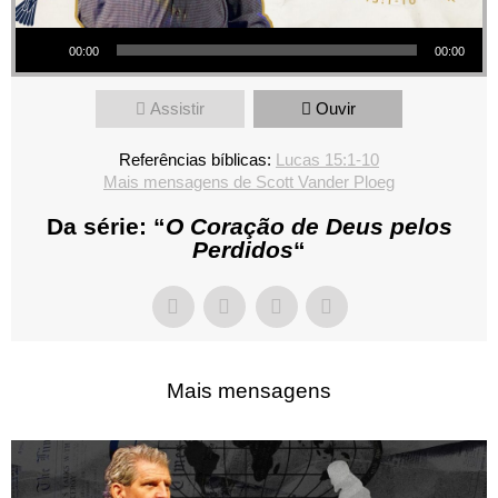
Tocador de áudio
00:00
00:00
Assistir
Ouvir
Referências bíblicas:
Lucas 15:1-10
Mais mensagens de Scott Vander Ploeg
Da série: “
O Coração de Deus pelos
Perdidos
“
Mais mensagens