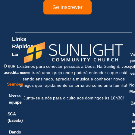
Se inscrever
Links
Rápidos
Lar
Vi
pe
O que
Existimos para conectar pessoas a Deus. Na Sunlight, você
pr
acreditamos
encontrará uma igreja onde poderá entender o que está
ve
sendo ensinado, apreciar a música e conhecer novos
Sermões
No
amigos que rapidamente se tornarão como uma família!
Me
Nossa
Junte-se a nós para o culto aos domingos às 10h30!
equipe
Ba
SCA
J
(Escola)
s
u
Dando
e