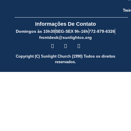
Trei
Informações De Contato
Domingos às 10h30
SEG-SEX 9h-16h
772-879-6326
frontdesk@sunlightcc.org
Copyright (C) Sunlight Church (1990) Todos os direitos
reservados.