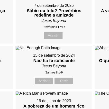
7 de setembro de 2025
nça
Sábio ou tolo? Provérbios
A v
redefine a amizade
Jesus Bayona
Provérbios 17:17
Assistir
15 de setembro de 2024
m
Não há fé suficiente
O qu
Jesus Bayona
Salmos 8:1-9
Assistir
Ouvir
19 de julho de 2023
A pobreza de um homem rico