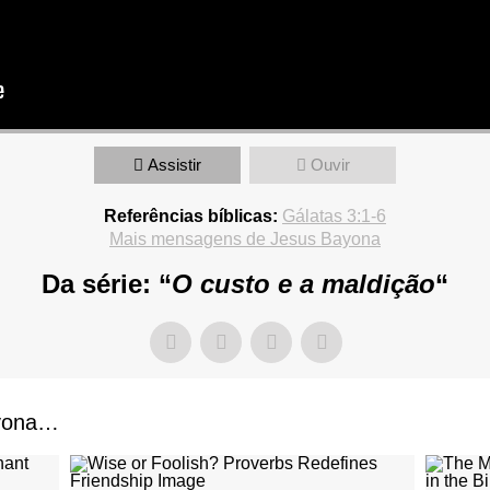
Assistir
Ouvir
Referências bíblicas:
Gálatas 3:1-6
Mais mensagens de Jesus Bayona
Da série: “
O custo e a maldição
“
ayona…