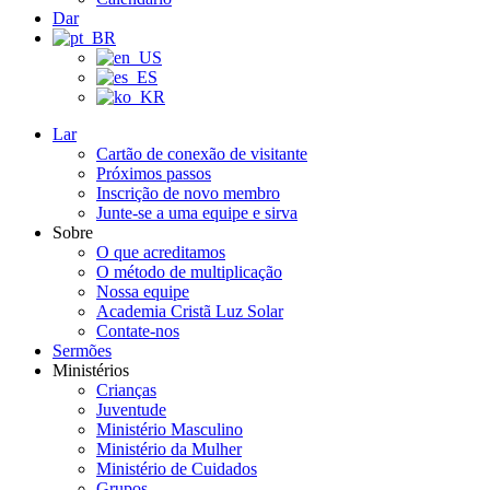
Dar
Lar
Cartão de conexão de visitante
Próximos passos
Inscrição de novo membro
Junte-se a uma equipe e sirva
Sobre
O que acreditamos
O método de multiplicação
Nossa equipe
Academia Cristã Luz Solar
Contate-nos
Sermões
Ministérios
Crianças
Juventude
Ministério Masculino
Ministério da Mulher
Ministério de Cuidados
Grupos