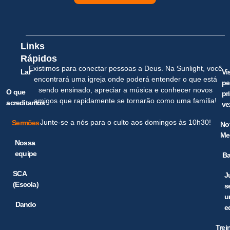
Links
Rápidos
Existimos para conectar pessoas a Deus. Na Sunlight, você
Lar
Vi
encontrará uma igreja onde poderá entender o que está
pe
sendo ensinado, apreciar a música e conhecer novos
O que
pr
amigos que rapidamente se tornarão como uma família!
acreditamos
ve
Junte-se a nós para o culto aos domingos às 10h30!
Sermões
No
Me
Nossa
equipe
Ba
SCA
J
(Escola)
s
u
Dando
e
Trei