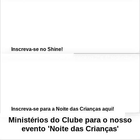
podem precisar de apoio extra nas manhãs de domingo.
Abaixo, você poderá preencher um formulário para que
possamos conhecer seu filho. Saiba que todas as crianças são
bem-vindas e nenhuma será rejeitada com base nas
informações compartilhadas.
Inscreva-se no Shine!
A Noite Infantil da Sunlight acontece na 2ª e 4ª segundas-
feiras de cada mês, de setembro a março. É composta por 3
ministérios diferentes (GEMS, CIA e Pajama Jam) que têm o
mesmo objetivo: ajudar a nossa próxima geração a conhecer
quem é Jesus e o que ele fez por nós na cruz! Clique no botão
abaixo para participar!
Inscreva-se para a Noite das Crianças aqui!
Ministérios do Clube para o nosso
evento 'Noite das Crianças'