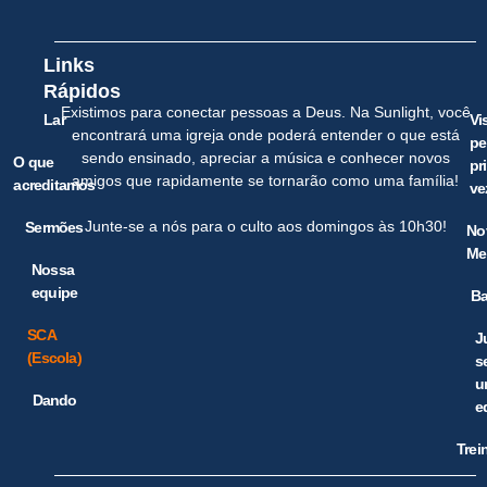
Links
Rápidos
Existimos para conectar pessoas a Deus. Na Sunlight, você
Lar
Vi
encontrará uma igreja onde poderá entender o que está
pe
sendo ensinado, apreciar a música e conhecer novos
O que
pr
amigos que rapidamente se tornarão como uma família!
acreditamos
ve
Junte-se a nós para o culto aos domingos às 10h30!
Sermões
No
Me
Nossa
equipe
Ba
SCA
J
(Escola)
s
u
Dando
e
Trei