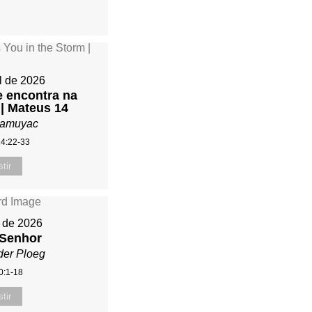
il de 2026
e encontra na
| Mateus 14
Mamuyac
14:22-33
tir
l de 2026
 Senhor
der Ploeg
0:1-18
tir