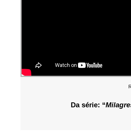
R
Da série: “
Milagre