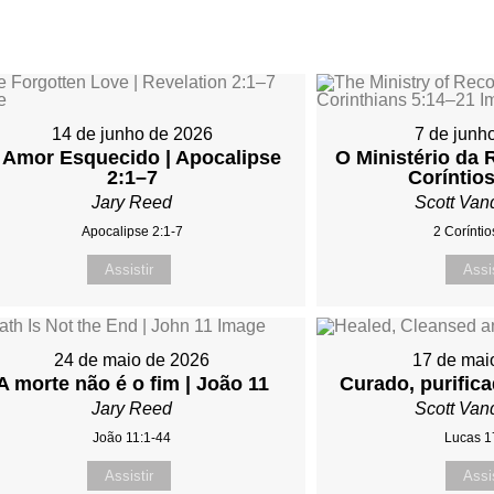
14 de junho de 2026
7 de junh
 Amor Esquecido | Apocalipse
O Ministério da 
2:1–7
Coríntio
Jary Reed
Scott Van
Apocalipse 2:1-7
2 Coríntio
Assistir
Assis
24 de maio de 2026
17 de mai
A morte não é o fim | João 11
Curado, purific
Jary Reed
Scott Van
João 11:1-44
Lucas 1
Assistir
Assis