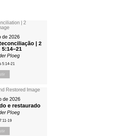
o de 2026
Reconciliação | 2
s 5:14–21
der Ploeg
s 5:14-21
tir
o de 2026
ado e restaurado
der Ploeg
7:11-19
tir