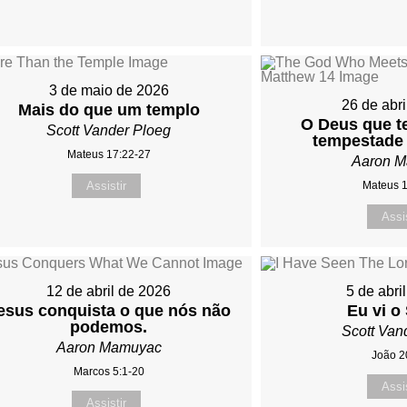
3 de maio de 2026
26 de abr
Mais do que um templo
O Deus que t
Scott Vander Ploeg
tempestade 
Mateus 17:22-27
Aaron 
Assistir
Mateus 
Assis
12 de abril de 2026
5 de abri
esus conquista o que nós não
Eu vi o
podemos.
Scott Van
Aaron Mamuyac
João 2
Marcos 5:1-20
Assis
Assistir