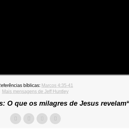
eferências bíblicas:
Marcos 4:35-41
Mais mensagens de Jeff Huntley
s: O que os milagres de Jesus revelam