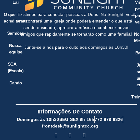
Lar
Vi
pe
O que
Existimos para conectar pessoas a Deus. Na Sunlight, você
pr
acreditamos
encontrará uma igreja onde poderá entender o que está
ve
sendo ensinado, apreciar a música e conhecer novos
Sermões
No
amigos que rapidamente se tornarão como uma família!
Me
Nossa
Junte-se a nós para o culto aos domingos às 10h30!
equipe
Ba
SCA
J
(Escola)
s
u
Dando
e
Trei
Informações De Contato
Domingos às 10h30
SEG-SEX 9h-16h
772-879-6326
frontdesk@sunlightcc.org